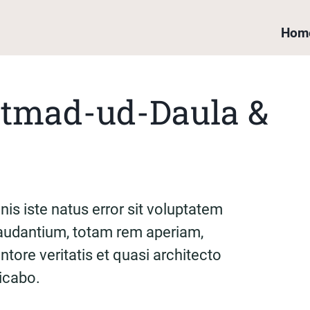
Hom
Itmad-ud-Daula &
is iste natus error sit voluptatem
udantium, totam rem aperiam,
ntore veritatis et quasi architecto
licabo.