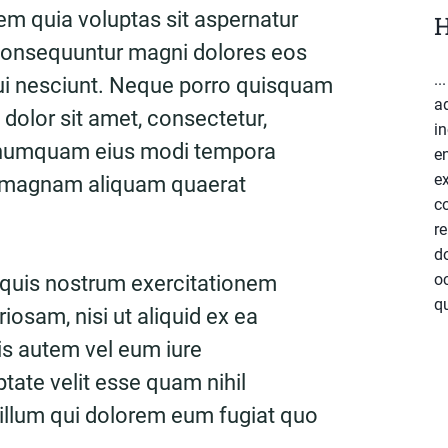
m quia voluptas sit aspernatur
H
a consequuntur magni dolores eos
..
ui nesciunt. Neque porro quisquam
a
 dolor sit amet, consectetur,
in
on numquam eius modi tempora
e
ex
re magnam aliquam quaerat
c
re
do
o
 quis nostrum exercitationem
qu
riosam, nisi ut aliquid ex ea
 autem vel eum iure
ptate velit esse quam nihil
 illum qui dolorem eum fugiat quo