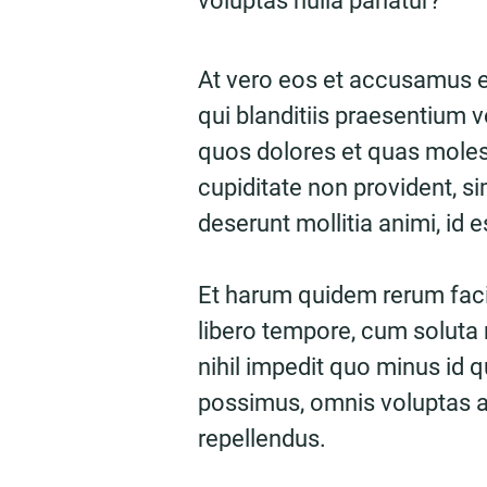
voluptas nulla pariatur?
At vero eos et accusamus e
qui blanditiis praesentium v
quos dolores et quas molest
cupiditate non provident, sim
deserunt mollitia animi, id 
Et harum quidem rerum facil
libero tempore, cum soluta 
nihil impedit quo minus id
possimus, omnis voluptas 
repellendus.