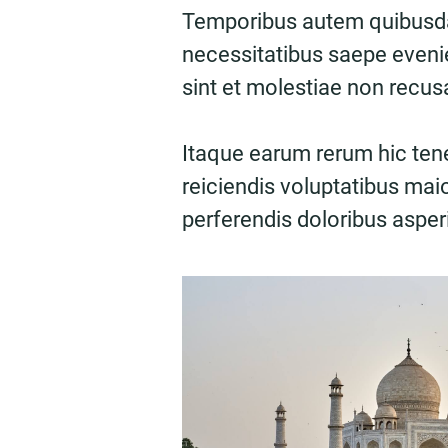
Temporibus autem quibusdam
necessitatibus saepe evenie
sint et molestiae non recu
Itaque earum rerum hic tene
reiciendis voluptatibus mai
perferendis doloribus asperi