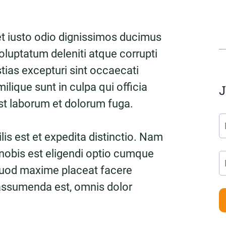
t iusto odio dignissimos ducimus
oluptatum deleniti atque corrupti
ias excepturi sint occaecati
ilique sunt in culpa qui officia
J
est laborum et dolorum fuga.
is est et expedita distinctio. Nam
nobis est eligendi optio cumque
 quod maxime placeat facere
assumenda est, omnis dolor